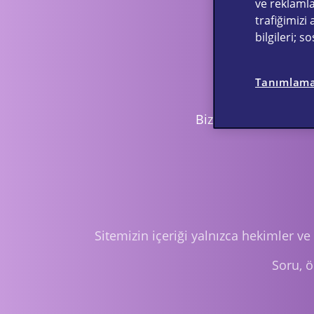
ve reklamla
trafiğimizi 
bilgileri; 
Tanımlama 
Bize Ulaşın
Yan 
Sitemizin içeriği yalnızca hekimler ve
Soru, ö