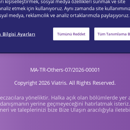
rı kişiselleştirmek, sosyal medya özellikleri sunmak ve site
analiz etmek için kullanıyoruz. Aynı zamanda site kullanımınızla
sosyal medya, reklamcılık ve analiz ortaklarımızla paylaşıyoruz.
Bilgisi Ayarları
Tümünü Reddet
Tüm Tanımlama Bil
Etki Bildirimi
Gizlilik Politikası
Kullanım Şartlar
MA-TR-Others-07/2026-00001
Copyright 2026 Viatris. All Rights Reserved.
 eczacılara yöneliktir. Halka açık olan bölümlerde yer 
danışmanın yerine geçmeyeceğini hatırlatmak isteriz.
neri ve taleplerinizi bize Bize Ulaşın aracılığıyla iletebil