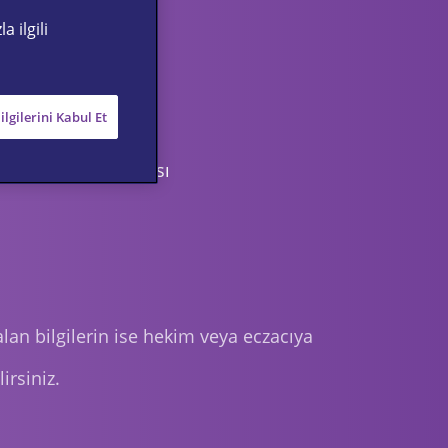
 ilgili
gilerini Kabul Et
ı
Çerez Politikası
alan bilgilerin ise hekim veya eczacıya
irsiniz.