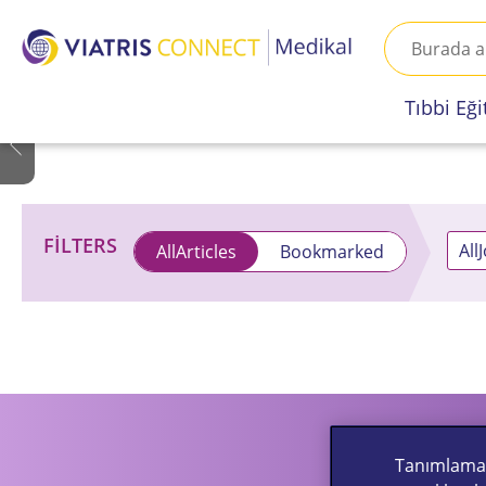
Tıbbi Eğ
FILTERS
All
AllArticles
Bookmarked
Tanımlama b