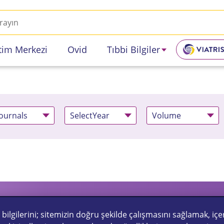
itim Merkezi
Ovid
Tıbbi Bilgiler
Journals
SelectYear
Volume
ilgilerini; sitemizin doğru şekilde çalışmasını sağlamak, içer